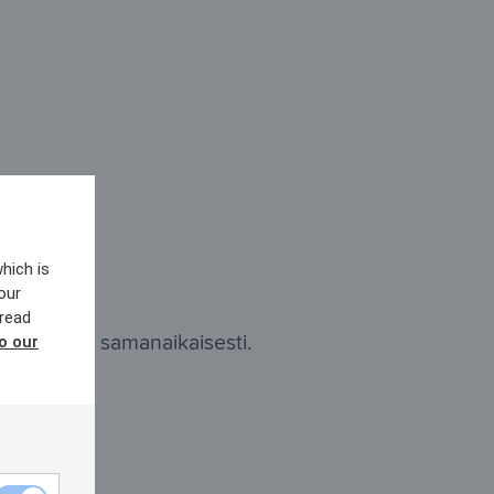
hich is
our
 read
lla kielellä samanaikaisesti.
to our