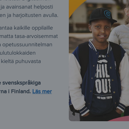
 ja avainsanat helposti
n ja harjoitusten avulla.
taa kaikille oppilaille
pumatta tasa-arvoisemmat
a opetussuunnitelman
oulutulokkaiden
 kieltä puhuvasta
e svenskspråkiga
na i Finland.
Läs mer