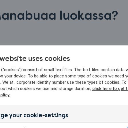
Manabuaa luokassa?
 website uses cookies
iaineista ja aiheista tekevät käsitteistä ymmärrettävämpiä.
("cookies") consist of small text files. The text files contain data w
on your device. To be able to place some type of cookies we need y
illä
. We at , corporate identity number use these types of cookies. To
aan näyttää millä tahansa kielellä - ja rinnakkain kahde
out which cookies we use and storage duration,
click here to get 
olicy.
ge your cookie-settings