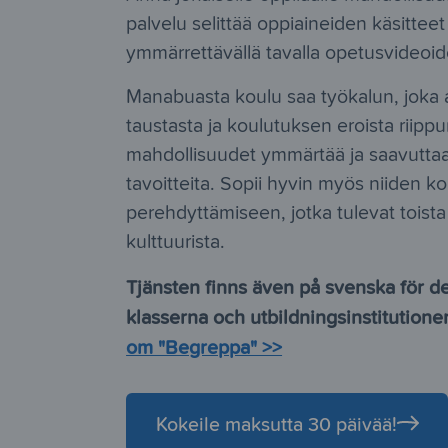
palvelu selittää oppiaineiden käsitteet
ymmärrettävällä tavalla opetusvideoide
Manabuasta koulu saa työkalun, joka an
taustasta ja koulutuksen eroista riip
mahdollisuudet ymmärtää ja saavutta
tavoitteita. Sopii hyvin myös niiden k
perehdyttämiseen, jotka tulevat toista
kulttuurista.
Tjänsten finns även på svenska för d
klasserna och utbildningsinstitutioner
om "Begreppa" >>
Kokeile maksutta 30 päivää!