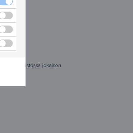
Necessary cookies checkbox
Functional cookies checkbox
Statistical cookies checkbox
Ad measurement cookies checkbox
es
sessa ympäristössä jokaisen