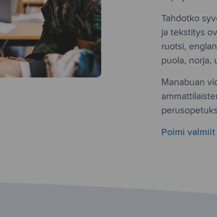
Tahdotko syve
ja tekstitys o
ruotsi, englant
puola, norja, 
Manabuan vid
ammattilaiste
perusopetuks
Poimi valmiit