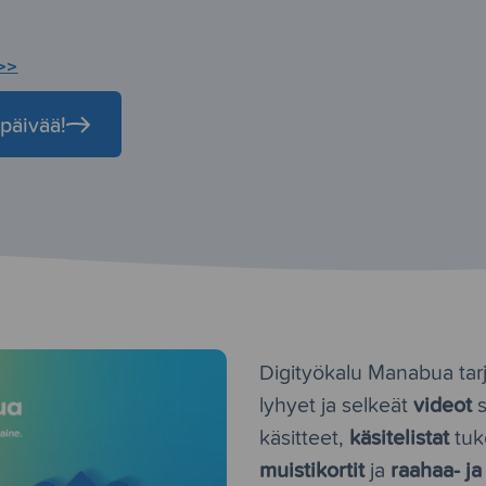
>>
päivää!
Digityökalu Manabua tar
videot
lyhyet ja selkeät
s
käsitelistat
käsitteet,
tuke
muistikortit
raahaa- j
ja