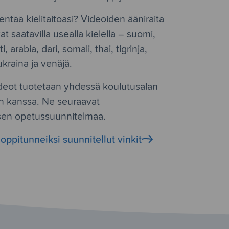
ntää kielitaitoasi? Videoiden ääniraita
vat saatavilla usealla kielellä – suomi,
i, arabia, dari, somali, thai, tigrinja,
ukraina ja venäjä.
eot tuotetaan yhdessä koulutusalan
n kanssa. Ne seuraavat
en opetussuunnitelmaa.
 oppitunneiksi suunnitellut vinkit