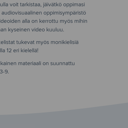
lla voit tarkistaa, jäivätkö oppimasi
n audiovisuaalinen oppimisympäristö
Videoiden alla on kerrottu myös mihin
an kyseinen video kuuluu.
elistat tukevat myös monikielisiä
la 12 eri kielellä!
ainen materiaali on suunnattu
3-9.