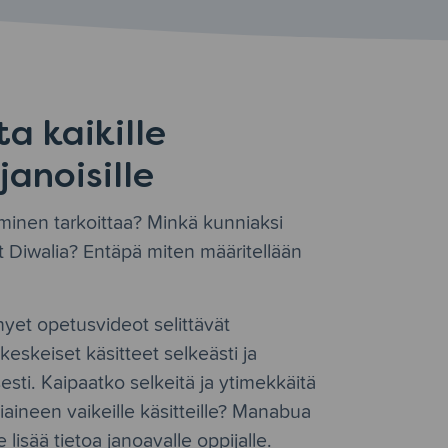
ta kaikille
janoisille
minen tarkoittaa? Minkä kunniaksi
at Diwalia? Entäpä miten määritellään
et opetusvideot selittävät
keskeiset käsitteet selkeästi ja
esti. Kaipaatko selkeitä ja ytimekkäitä
iaineen vaikeille käsitteille? Manabua
e lisää tietoa janoavalle oppijalle.