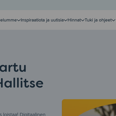
velumme
Inspiraatiota ja uutisia
Hinnat
Tuki ja ohjeet
artu
Hallitse
 loistaa! Digitaalinen