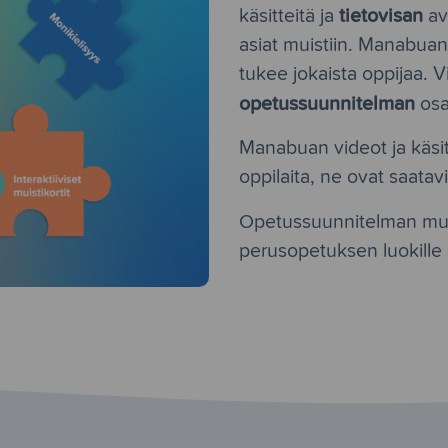
tietovisan
käsitteitä ja
avu
asiat muistiin. Manabua
tukee jokaista oppijaa. 
opetussuunnitelman
osa
Manabuan videot ja käsit
oppilaita, ne ovat saatavil
Opetussuunnitelman muk
perusopetuksen luokille 