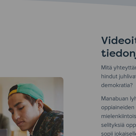
Videoi
tiedon
Mitä yhteyttä
hindut juhliv
demokratia?
Manabuan lyhy
oppiaineiden 
mielenkiintois
selityksiä opp
sopii jokaisell