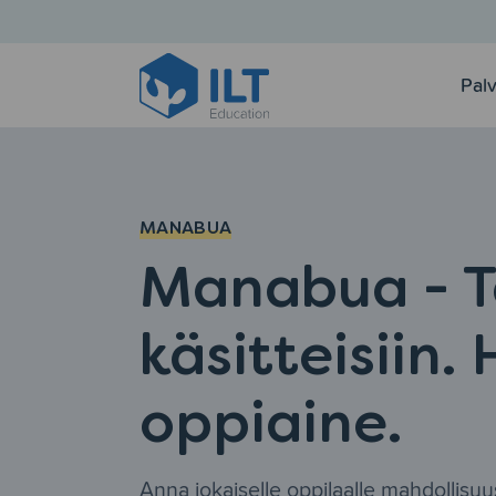
Pal
MANABUA
Manabua - T
käsitteisiin. 
oppiaine.
Anna jokaiselle oppilaalle mahdollisuus